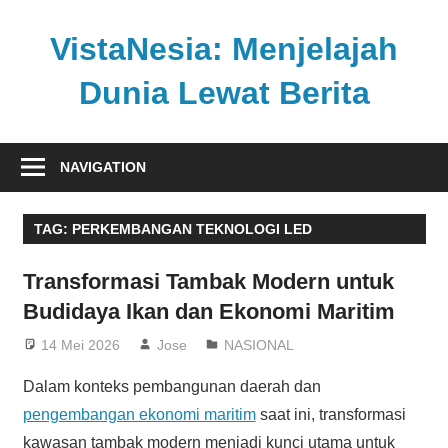
Skip
to
VistaNesia: Menjelajah
content
Dunia Lewat Berita
Informasi
nasional
NAVIGATION
dan
global
TAG:
PERKEMBANGAN TEKNOLOGI LED
dalam
satu
Transformasi Tambak Modern untuk
platform
Budidaya Ikan dan Ekonomi Maritim
informatif
14 Mei 2026
Jose
NASIONAL
Dalam konteks pembangunan daerah dan
pengembangan ekonomi maritim
saat ini, transformasi
kawasan tambak modern menjadi kunci utama untuk