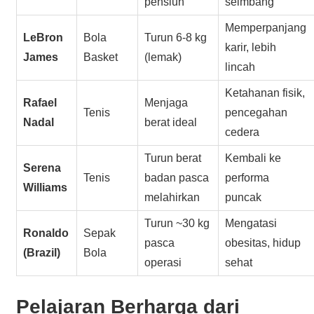
pensiun
seimbang
Memperpanjang
LeBron
Bola
Turun 6-8 kg
karir, lebih
James
Basket
(lemak)
lincah
Ketahanan fisik,
Rafael
Menjaga
Tenis
pencegahan
Nadal
berat ideal
cedera
Turun berat
Kembali ke
Serena
Tenis
badan pasca
performa
Williams
melahirkan
puncak
Turun ~30 kg
Mengatasi
Ronaldo
Sepak
pasca
obesitas, hidup
(Brazil)
Bola
operasi
sehat
Pelajaran Berharga dari