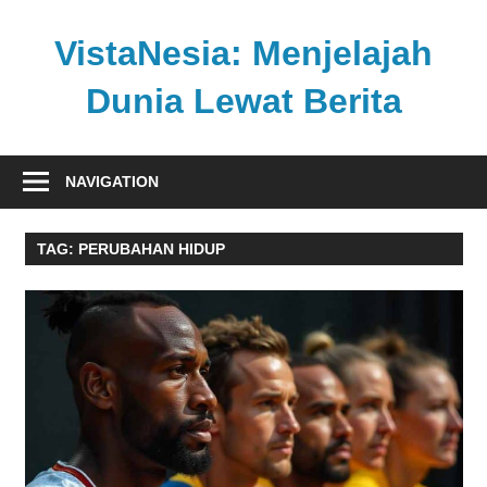
Skip
to
VistaNesia: Menjelajah
content
Dunia Lewat Berita
Informasi
nasional
NAVIGATION
dan
global
TAG:
PERUBAHAN HIDUP
dalam
satu
platform
informatif