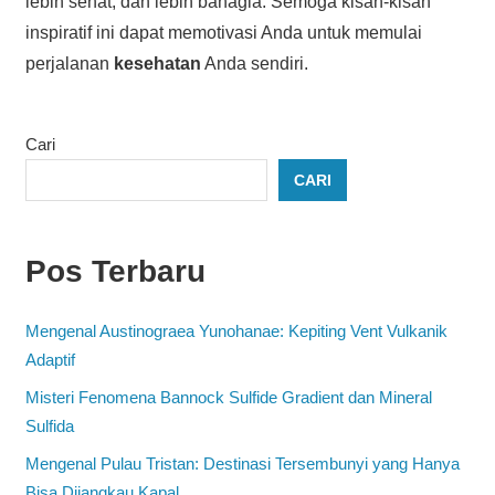
lebih sehat, dan lebih bahagia. Semoga kisah-kisah
inspiratif ini dapat memotivasi Anda untuk memulai
perjalanan
kesehatan
Anda sendiri.
Cari
CARI
Pos Terbaru
Mengenal Austinograea Yunohanae: Kepiting Vent Vulkanik
Adaptif
Misteri Fenomena Bannock Sulfide Gradient dan Mineral
Sulfida
Mengenal Pulau Tristan: Destinasi Tersembunyi yang Hanya
Bisa Dijangkau Kapal