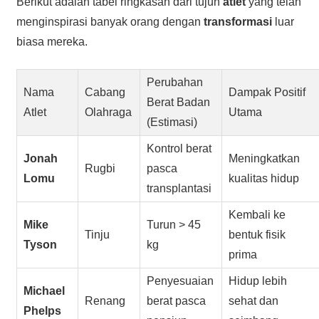
Berikut adalah tabel ringkasan dari tujuh
atlet
yang telah
menginspirasi banyak orang dengan
transformasi
luar
biasa mereka.
Perubahan
Nama
Cabang
Dampak Positif
Berat Badan
Atlet
Olahraga
Utama
(Estimasi)
Kontrol berat
Jonah
Meningkatkan
Rugbi
pasca
Lomu
kualitas hidup
transplantasi
Kembali ke
Mike
Turun > 45
Tinju
bentuk fisik
Tyson
kg
prima
Penyesuaian
Hidup lebih
Michael
Renang
berat pasca
sehat dan
Phelps