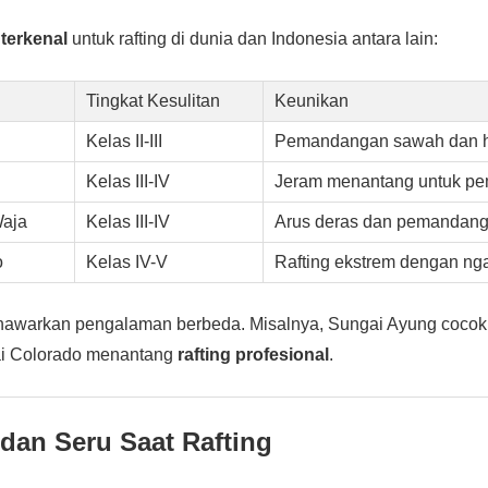
terkenal
untuk rafting di dunia dan Indonesia antara lain:
Tingkat Kesulitan
Keunikan
Kelas II-III
Pemandangan sawah dan 
Kelas III-IV
Jeram menantang untuk pe
Waja
Kelas III-IV
Arus deras dan pemandan
o
Kelas IV-V
Rafting ekstrem dengan nga
nawarkan pengalaman berbeda. Misalnya, Sungai Ayung cocok
i Colorado menantang
rafting profesional
.
dan Seru Saat Rafting