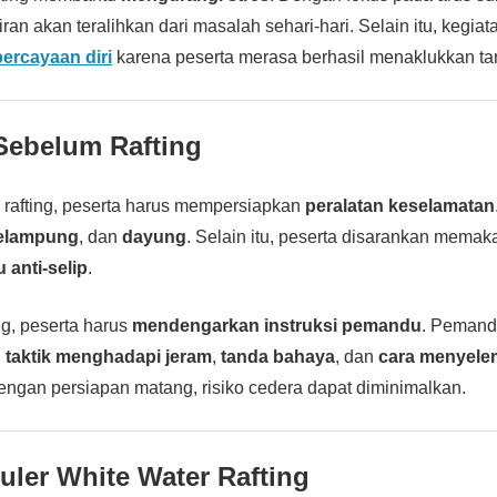
iran akan teralihkan dari masalah sehari-hari. Selain itu, kegiata
ercayaan diri
karena peserta merasa berhasil menaklukkan ta
Sebelum Rafting
rafting, peserta harus mempersiapkan
peralatan keselamatan
elampung
, dan
dayung
. Selain itu, peserta disarankan memak
 anti-selip
.
ng, peserta harus
mendengarkan instruksi pemandu
. Pemand
n
taktik menghadapi jeram
,
tanda bahaya
, dan
cara menyelem
Dengan persiapan matang, risiko cedera dapat diminimalkan.
uler White Water Rafting