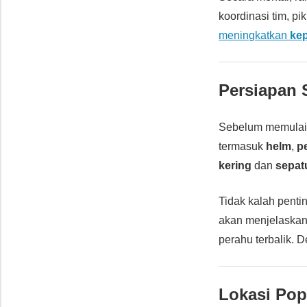
koordinasi tim, pik
meningkatkan
kep
Persiapan 
Sebelum memulai 
termasuk
helm
,
p
kering
dan
sepatu
Tidak kalah penti
akan menjelaska
perahu terbalik. 
Lokasi Pop