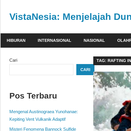
Skip
to
VistaNesia: Menjelajah Dun
content
Informasi
nasional
HIBURAN
INTERNASIONAL
NASIONAL
OLAH
dan
global
dalam
Cari
TAG:
RAFTING I
satu
CARI
platform
informatif
Pos Terbaru
Mengenal Austinograea Yunohanae:
Kepiting Vent Vulkanik Adaptif
Misteri Fenomena Bannock Sulfide