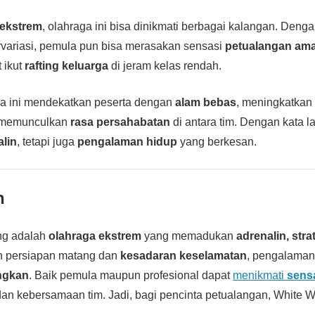
ekstrem
, olahraga ini bisa dinikmati berbagai kalangan. Denga
rvariasi, pemula pun bisa merasakan sensasi
petualangan am
 ikut
rafting keluarga
di jeram kelas rendah.
aga ini mendekatkan peserta dengan
alam bebas
, meningkatka
 memunculkan
rasa persahabatan
di antara tim. Dengan kata la
alin
, tetapi juga
pengalaman hidup
yang berkesan.
n
ing adalah
olahraga ekstrem
yang memadukan
adrenalin, stra
n persiapan matang dan
kesadaran keselamatan
, pengalaman
ngkan
. Baik pemula maupun profesional dapat
menikmati
sens
an kebersamaan tim. Jadi, bagi pencinta petualangan, White Wa