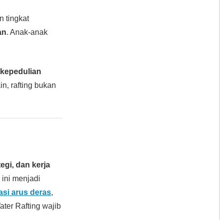
n tingkat
an
. Anak-anak
n
kepedulian
in, rafting bukan
tegi, dan kerja
 ini menjadi
asi arus deras
,
ter Rafting wajib