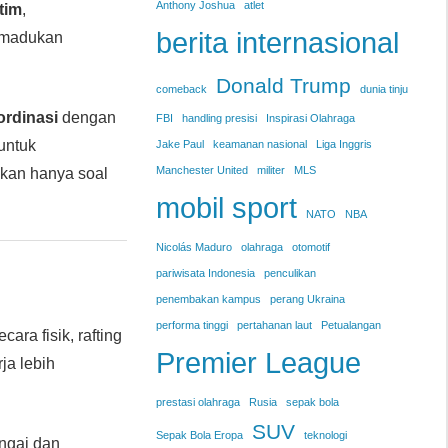
Anthony Joshua
atlet
tim
,
berita internasional
memadukan
Donald Trump
comeback
dunia tinju
ordinasi
dengan
FBI
handling presisi
Inspirasi Olahraga
untuk
Jake Paul
keamanan nasional
Liga Inggris
Manchester United
militer
MLS
ukan hanya soal
mobil sport
NATO
NBA
Nicolás Maduro
olahraga
otomotif
pariwisata Indonesia
penculikan
penembakan kampus
perang Ukraina
performa tinggi
pertahanan laut
Petualangan
ecara fisik, rafting
Premier League
ja lebih
prestasi olahraga
Rusia
sepak bola
SUV
Sepak Bola Eropa
teknologi
ngai dan