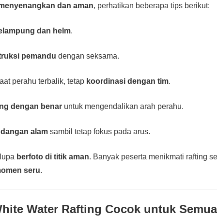
menyenangkan dan aman
, perhatikan beberapa tips berikut:
pelampung dan helm
.
truksi pemandu
dengan seksama.
at perahu terbalik, tetap
koordinasi dengan tim
.
ng dengan benar
untuk mengendalikan arah perahu.
dangan alam
sambil tetap fokus pada arus.
 lupa
berfoto di titik aman
. Banyak peserta menikmati rafting s
momen seru
.
ite Water Rafting Cocok untuk Semu