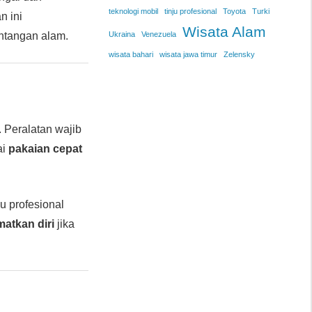
teknologi mobil
tinju profesional
Toyota
Turki
n ini
Wisata Alam
ntangan alam.
Ukraina
Venezuela
wisata bahari
wisata jawa timur
Zelensky
. Peralatan wajib
ai
pakaian cepat
u profesional
atkan diri
jika