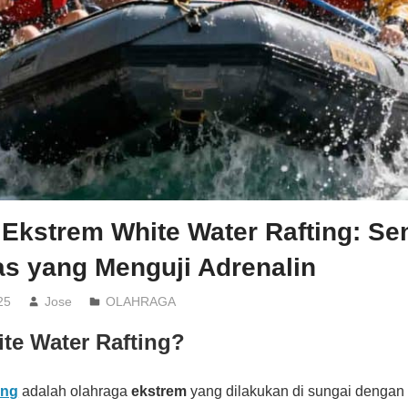
Ekstrem White Water Rafting: Se
as yang Menguji Adrenalin
25
Jose
OLAHRAGA
ite Water Rafting?
ing
adalah olahraga
ekstrem
yang dilakukan di sungai denga