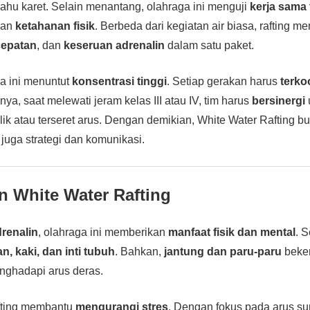
hu karet. Selain menantang, olahraga ini menguji
kerja sama 
dan
ketahanan fisik
. Berbeda dari kegiatan air biasa, rafting 
cepatan
, dan
keseruan adrenalin
dalam satu paket.
ga ini menuntut
konsentrasi tinggi
. Setiap gerakan harus
terko
nya, saat melewati jeram kelas III atau IV, tim harus
bersinergi
lik atau terseret arus. Dengan demikian, White Water Rafting b
 juga strategi dan komunikasi.
 White Water Rafting
drenalin
, olahraga ini memberikan
manfaat fisik dan mental
. S
n, kaki, dan inti tubuh
. Bahkan,
jantung dan paru-paru
beker
nghadapi arus deras.
afting membantu
mengurangi stres
. Dengan fokus pada arus su