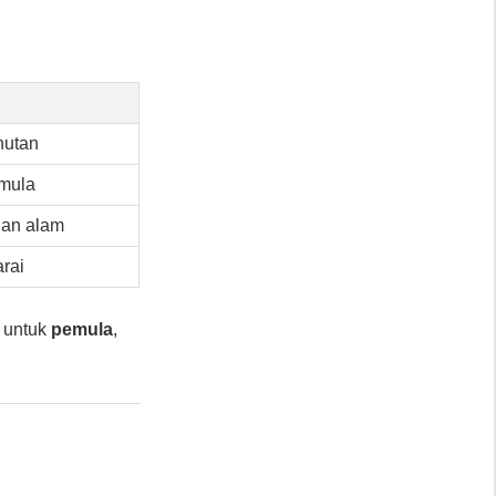
hutan
mula
gan alam
rai
 untuk
pemula
,