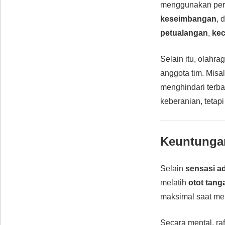
menggunakan pera
keseimbangan
, 
petualangan
,
ke
Selain itu, olahra
anggota tim. Misal
menghindari terba
keberanian, tetapi
Keuntungan
Selain
sensasi a
melatih
otot tanga
maksimal saat me
Secara mental, r