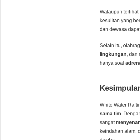
Walaupun terlihat
kesulitan yang be
dan dewasa dapat
Selain itu, olahr
lingkungan
, dan
hanya soal
adren
Kesimpula
White Water Raft
sama tim
. Denga
sangat
menyena
keindahan alam, d
dicoba.