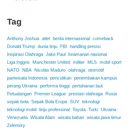
Tag
Anthony Joshua
atlet
berita internasional
comeback
Donald Trump
dunia tinju
FBI
handling presisi
Inspirasi Olahraga
Jake Paul
keamanan nasional
Liga Inggris
Manchester United
militer
MLS
mobil sport
NATO
NBA
Nicolás Maduro
olahraga
otomotif
pariwisata Indonesia
penculikan
penembakan kampus
perang Ukraina
performa tinggi
pertahanan laut
Petualangan
Premier League
prestasi olahraga
Rusia
sepak bola
Sepak Bola Eropa
SUV
teknologi
teknologi mobil
tinju profesional
Toyota
Turki
Ukraina
Venezuela
Wisata Alam
wisata bahari
wisata jawa timur
Zelensky