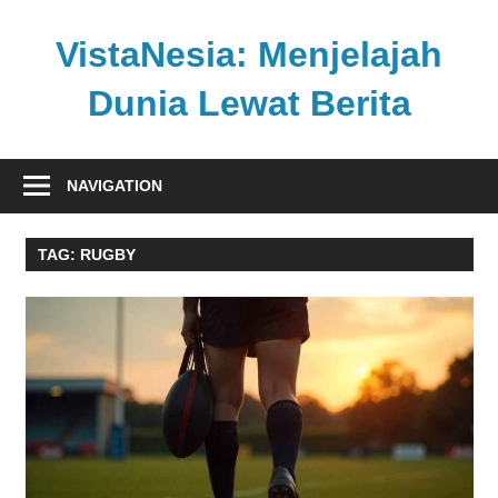
Skip
to
VistaNesia: Menjelajah
content
Dunia Lewat Berita
Informasi
nasional
NAVIGATION
dan
global
TAG:
RUGBY
dalam
satu
platform
informatif