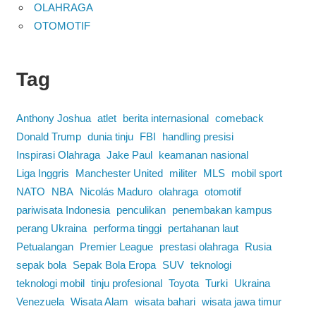
OLAHRAGA
OTOMOTIF
Tag
Anthony Joshua
atlet
berita internasional
comeback
Donald Trump
dunia tinju
FBI
handling presisi
Inspirasi Olahraga
Jake Paul
keamanan nasional
Liga Inggris
Manchester United
militer
MLS
mobil sport
NATO
NBA
Nicolás Maduro
olahraga
otomotif
pariwisata Indonesia
penculikan
penembakan kampus
perang Ukraina
performa tinggi
pertahanan laut
Petualangan
Premier League
prestasi olahraga
Rusia
sepak bola
Sepak Bola Eropa
SUV
teknologi
teknologi mobil
tinju profesional
Toyota
Turki
Ukraina
Venezuela
Wisata Alam
wisata bahari
wisata jawa timur