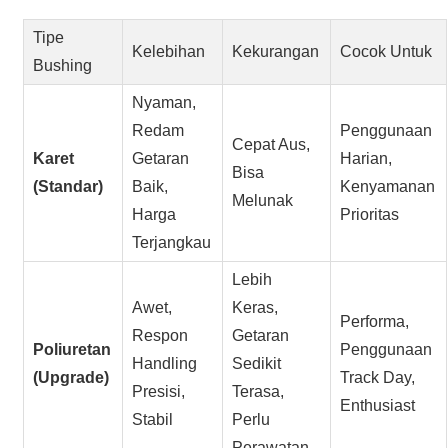
Tipe
Kelebihan
Kekurangan
Cocok Untuk
Bushing
Nyaman,
Redam
Penggunaan
Cepat Aus,
Karet
Getaran
Harian,
Bisa
(Standar)
Baik,
Kenyamanan
Melunak
Harga
Prioritas
Terjangkau
Lebih
Awet,
Keras,
Performa,
Respon
Getaran
Poliuretan
Penggunaan
Handling
Sedikit
(Upgrade)
Track Day,
Presisi,
Terasa,
Enthusiast
Stabil
Perlu
Perawatan