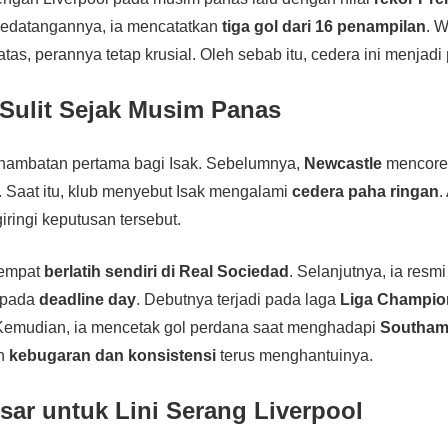
 kedatangannya, ia mencatatkan
tiga gol dari 16 penampilan
. 
atas, perannya tetap krusial. Oleh sebab itu, cedera ini menjadi
 Sulit Sejak Musim Panas
 hambatan pertama bagi Isak. Sebelumnya,
Newcastle
mencoret
. Saat itu, klub menyebut Isak mengalami
cedera paha ringan
.
iringi keputusan tersebut.
 sempat
berlatih sendiri di Real Sociedad
. Selanjutnya, ia resm
 pada
deadline day
. Debutnya terjadi pada laga
Liga Champio
 Kemudian, ia mencetak gol perdana saat menghadapi
Southam
ah
kebugaran dan konsistensi
terus menghantuinya.
ar untuk Lini Serang Liverpool