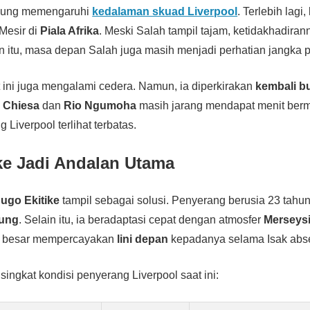
gsung memengaruhi
kedalaman skuad Liverpool
. Terlebih lagi,
Mesir di
Piala Afrika
. Meski Salah tampil tajam, ketidakhadira
in itu, masa depan Salah juga masih menjadi perhatian jangka 
 ini juga mengalami cedera. Namun, ia diperkirakan
kembali b
 Chiesa
dan
Rio Ngumoha
masih jarang mendapat menit berm
g Liverpool terlihat terbatas.
ke Jadi Andalan Utama
ugo Ekitike
tampil sebagai solusi. Penyerang berusia 23 tahu
bung
. Selain itu, ia beradaptasi cepat dengan atmosfer
Merseys
n besar mempercayakan
lini depan
kepadanya selama Isak abs
singkat kondisi penyerang Liverpool saat ini: