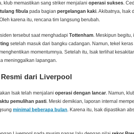
tu, klub memastikan sang striker menjalani
operasi sukses
. Ce
tulang fibula
pada bagian
pergelangan kaki
. Akibatnya, Isak
 Oleh karena itu, rencana tim langsung berubah.
nsiden tersebut saat menghadapi
Tottenham
. Meskipun begitu,
ting
setelah masuk dari bangku cadangan. Namun, tekel keras
enghentikan momentumnya. Setelah itu, Isak terlihat kesakitan
a meninggalkan lapangan.
 Resmi dari Liverpool
kan Isak telah menjalani
operasi dengan lancar
. Namun, klu
aktu pemulihan pasti
. Meski demikian, laporan internal memp
ngsung
minimal beberapa bulan
. Karena itu, Isak dipastikan a
.
engan Liverpool pada musim panas lalu dengan nilai
rekor Pre