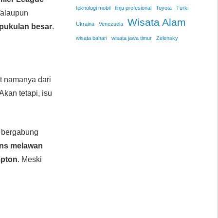
teknologi mobil
tinju profesional
Toyota
Turki
Walaupun
Wisata Alam
Ukraina
Venezuela
pukulan besar
.
wisata bahari
wisata jawa timur
Zelensky
 namanya dari
 Akan tetapi, isu
i bergabung
ns melawan
pton
. Meski