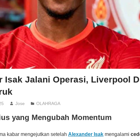
 Isak Jalani Operasi, Liverpool 
ruk
25
Jose
OLAHRAGA
rius yang Mengubah Momentum
a kabar mengejutkan setelah
Alexander Isak
mengalami
ced