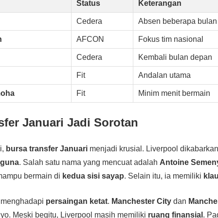
Status
Keterangan
Cedera
Absen beberapa bulan
h
AFCON
Fokus tim nasional
Cedera
Kembali bulan depan
Fit
Andalan utama
moha
Fit
Minim menit bermain
sfer Januari Jadi Sorotan
i,
bursa transfer Januari
menjadi krusial. Liverpool dikabarka
aguna
. Salah satu nama yang mencuat adalah
Antoine Semen
mampu bermain di
kedua sisi sayap
. Selain itu, ia memiliki
klau
l menghadapi
persaingan ketat
.
Manchester City
dan
Manches
. Meski begitu, Liverpool masih memiliki
ruang finansial
. P