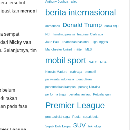
Anthony Joshua
atlet
dera tersebut
berita internasional
 dipastikan
menepi
Donald Trump
comeback
dunia tinju
 ia sempat
FBI
handling presisi
Inspirasi Olahraga
 dari
Micky van
Jake Paul
keamanan nasional
Liga Inggris
Manchester United
militer
MLS
. Selanjutnya, tim
mobil sport
NATO
NBA
Nicolás Maduro
olahraga
otomotif
pariwisata Indonesia
penculikan
penembakan kampus
perang Ukraina
b belum
performa tinggi
pertahanan laut
Petualangan
erkirakan
Premier League
bsen pada fase
prestasi olahraga
Rusia
sepak bola
SUV
Sepak Bola Eropa
teknologi
mier League