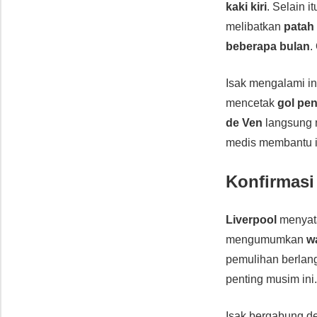
kaki kiri
. Selain i
melibatkan
patah 
beberapa bulan
.
Isak mengalami i
mencetak
gol pen
de Ven
langsung m
medis membantu i
Konfirmasi
Liverpool
menyata
mengumumkan
w
pemulihan berla
penting musim ini
Isak bergabung d