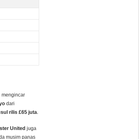
n mengincar
yo
dari
sul rilis £65 juta
.
ter United
juga
ada musim panas