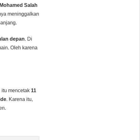
Mohamed Salah
nnya meninggalkan
panjang.
ulan depan
. Di
ain. Oleh karena
n itu mencetak
11
ide
. Karena itu,
en.