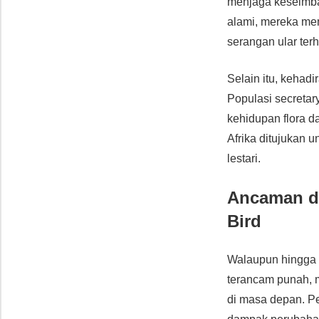
menjaga keseimba
alami, mereka me
serangan ular ter
Selain itu, kehad
Populasi secreta
kehidupan flora d
Afrika ditujukan 
lestari.
Ancaman da
Bird
Walaupun hingga s
terancam punah,
di masa depan. Per