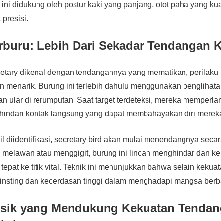
ini didukung oleh postur kaki yang panjang, otot paha yang kua
presisi.
erburu: Lebih Dari Sekadar Tendangan 
retary dikenal dengan tendangannya yang mematikan, perilaku
n menarik. Burung ini terlebih dahulu menggunakan penglihata
n ular di rerumputan. Saat target terdeteksi, mereka memperl
ghindari kontak langsung yang dapat membahayakan diri merek
il diidentifikasi, secretary bird akan mulai menendangnya secara
a melawan atau menggigit, burung ini lincah menghindar dan 
epat ke titik vital. Teknik ini menunjukkan bahwa selain kekuata
i insting dan kecerdasan tinggi dalam menghadapi mangsa ber
isik yang Mendukung Kekuatan Tenda