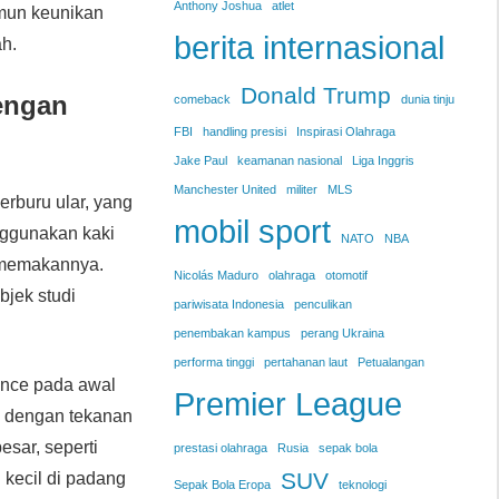
Anthony Joshua
atlet
amun keunikan
berita internasional
ah.
Donald Trump
engan
comeback
dunia tinju
FBI
handling presisi
Inspirasi Olahraga
Jake Paul
keamanan nasional
Liga Inggris
Manchester United
militer
MLS
rburu ular, yang
mobil sport
enggunakan kaki
NATO
NBA
 memakannya.
Nicolás Maduro
olahraga
otomotif
bjek studi
pariwisata Indonesia
penculikan
penembakan kampus
perang Ukraina
performa tinggi
pertahanan laut
Petualangan
ience pada awal
Premier League
a dengan tekanan
sar, seperti
prestasi olahraga
Rusia
sepak bola
SUV
 kecil di padang
Sepak Bola Eropa
teknologi