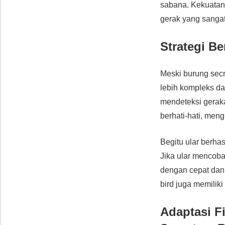
sabana. Kekuatan 
gerak yang sangat 
Strategi B
Meski burung sec
lebih kompleks da
mendeteksi geraka
berhati-hati, men
Begitu ular berhas
Jika ular mencob
dengan cepat dan t
bird juga memilik
Adaptasi F