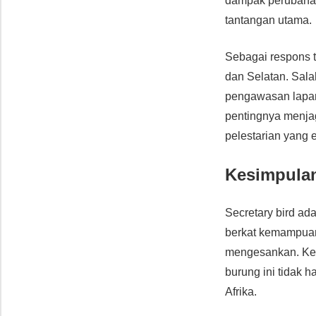
dampak perubahan
tantangan utama.
Sebagai respons t
dan Selatan. Sala
pengawasan lapang
pentingnya menjag
pelestarian yang ef
Kesimpula
Secretary bird ada
berkat kemampuan
mengesankan. Kek
burung ini tidak 
Afrika.