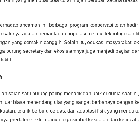
 iklim yang membuat pola curah hujan berubah secara drastis
erhadap ancaman ini, berbagai program konservasi telah hadir d
h satunya adalah pemantauan populasi melalui teknologi sateli
an yang semakin canggih. Selain itu, edukasi masyarakat lok
a burung secretary dan ekosistemnya juga menjadi bagian dari
ektif.
n
lah salah satu burung paling menarik dan unik di dunia saat in
 luar biasa menendang ular yang sangat berbahaya dengan k
uatan, teknik berburu cerdas, dan adaptasi fisik yang mendu
hanya predator efektif, namun juga simbol kekuatan dan kelincah