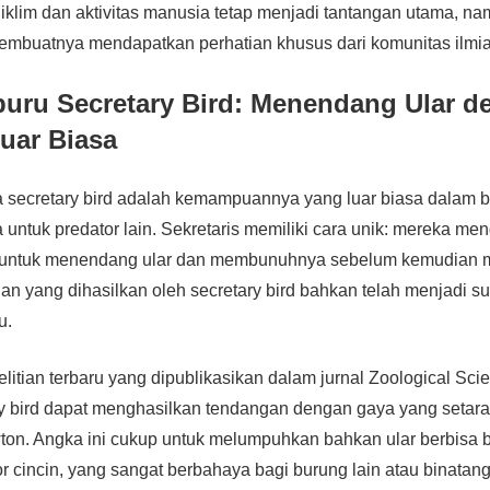
iklim dan aktivitas manusia tetap menjadi tantangan utama, n
membuatnya mendapatkan perhatian khusus dari komunitas ilmi
buru Secretary Bird: Menendang Ular d
uar Biasa
secretary bird adalah kemampuannya yang luar biasa dalam be
 untuk predator lain. Sekretaris memiliki cara unik: mereka m
t untuk menendang ular dan membunuhnya sebelum kemudian
n yang dihasilkan oleh secretary bird bahkan telah menjadi su
u.
elitian terbaru yang dipublikasikan dalam jurnal Zoological Sc
ary bird dapat menghasilkan tendangan dengan gaya yang setar
on. Angka ini cukup untuk melumpuhkan bahkan ular berbisa be
or cincin, yang sangat berbahaya bagi burung lain atau binatang