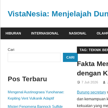
Skip
to
VistaNesia: Menjelajah Dun
content
Informasi
nasional
HIBURAN
INTERNASIONAL
NASIONAL
OLAH
dan
global
dalam
Cari
TAG:
TEKNIK B
satu
CARI
platform
Fakta Me
informatif
dengan K
Pos Terbaru
7 Juli 2026
Mengenal Austinograea Yunohanae:
Burung secretary
m
Kepiting Vent Vulkanik Adaptif
dan kemampuan kh
kekuatan yang me
Misteri Fenomena Bannock Sulfide