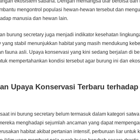
ngan ekosistem sabana. Dengan memangsa ular berbisa dan rep
mbantu mengontrol populasi hewan-hewan tersebut dan mengur
hadap manusia dan hewan lain.
iran burung secretary juga menjadi indikator kesehatan lingkun
ry yang stabil menunjukkan habitat yang masih mendukung keb
an fauna asli. Upaya konservasi yang kini sedang berjalan di b
untuk mempertahankan kondisi tersebut agar burung ini dan eko
n Upaya Konservasi Terbaru terhadap 
aat ini burung secretary belum termasuk dalam kategori satwa
 mereka menghadapi sejumlah ancaman yang dapat mempengar
usakan habitat akibat pertanian intensif, perburuan liar untuk k