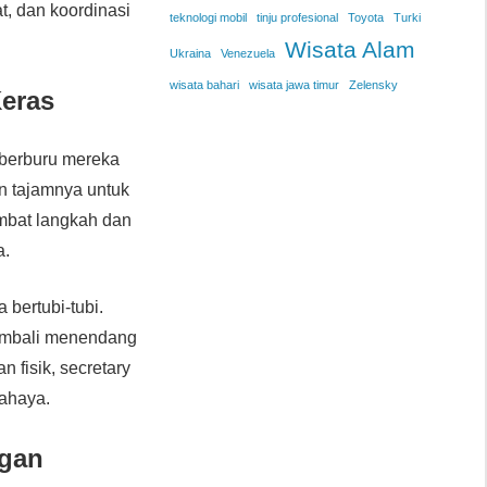
t, dan koordinasi
teknologi mobil
tinju profesional
Toyota
Turki
Wisata Alam
Ukraina
Venezuela
wisata bahari
wisata jawa timur
Zelensky
Keras
 berburu mereka
n tajamnya untuk
ambat langkah dan
a.
 bertubi-tubi.
kembali menendang
n fisik, secretary
bahaya.
ngan