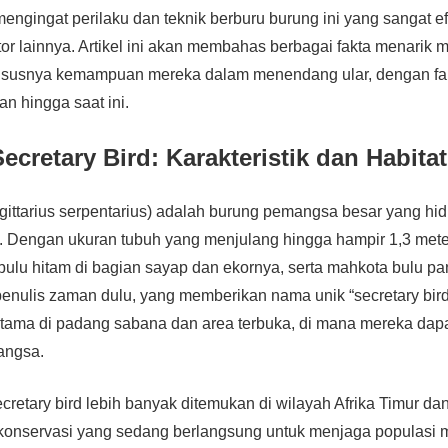
mengingat perilaku dan teknik berburu burung ini yang sangat e
tor lainnya. Artikel ini akan membahas berbagai fakta menarik
khususnya kemampuan mereka dalam menendang ular, dengan fa
an hingga saat ini.
cretary Bird: Karakteristik dan Habitat
agittarius serpentarius) adalah burung pemangsa besar yang hid
. Dengan ukuran tubuh yang menjulang hingga hampir 1,3 meter
s bulu hitam di bagian sayap dan ekornya, serta mahkota bulu p
penulis zaman dulu, yang memberikan nama unik “secretary bird
erutama di padang sabana dan area terbuka, di mana mereka dap
angsa.
ecretary bird lebih banyak ditemukan di wilayah Afrika Timur dan
konservasi yang sedang berlangsung untuk menjaga populasi m