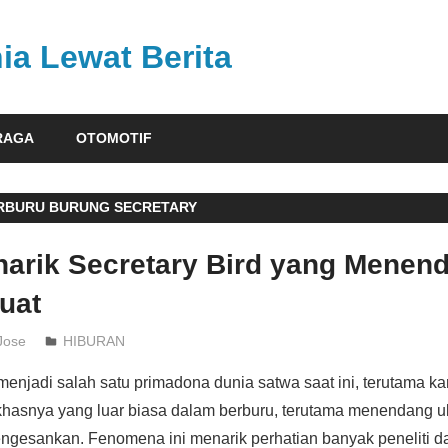
ia Lewat Berita
RAGA
OTOMOTIF
ERBURU BURUNG SECRETARY
narik Secretary Bird yang Menend
uat
Jose
HIBURAN
enjadi salah satu primadona dunia satwa saat ini, terutama k
asnya yang luar biasa dalam berburu, terutama menendang u
ngesankan. Fenomena ini menarik perhatian banyak peneliti d