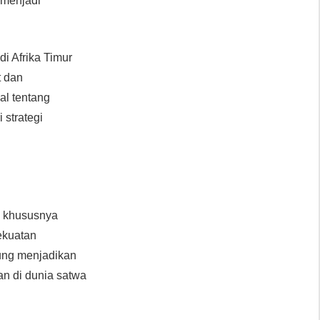
 menjadi
i Afrika Timur
t dan
al tentang
 strategi
i, khususnya
ekuatan
kung menjadikan
an di dunia satwa