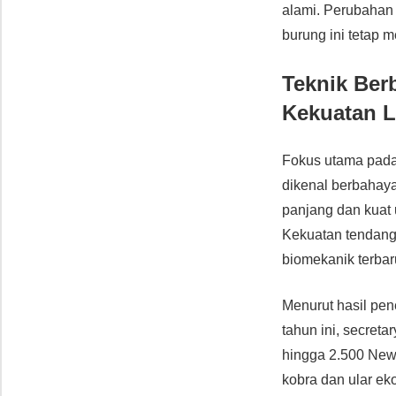
alami. Perubahan 
burung ini tetap 
Teknik Ber
Kekuatan L
Fokus utama pada 
dikenal berbahaya
panjang dan kua
Kekuatan tendanga
biomekanik terbar
Menurut hasil pen
tahun ini, secret
hingga 2.500 Newt
kobra dan ular ek