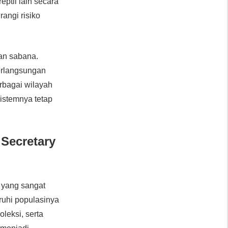
til lain secara
angi risiko
gan sabana.
erlangsungan
erbagai wilayah
sistemnya tetap
Secretary
 yang sangat
uhi populasinya
oleksi, serta