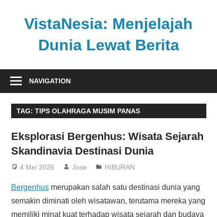
Skip
to
VistaNesia: Menjelajah
content
Dunia Lewat Berita
Informasi
nasional
NAVIGATION
dan
global
TAG:
TIPS OLAHRAGA MUSIM PANAS
dalam
satu
Eksplorasi Bergenhus: Wisata Sejarah
platform
Skandinavia Destinasi Dunia
informatif
4 Mei 2026
Jose
HIBURAN
Bergenhus
merupakan salah satu destinasi dunia yang
semakin diminati oleh wisatawan, terutama mereka yang
memiliki minat kuat terhadap wisata sejarah dan budaya