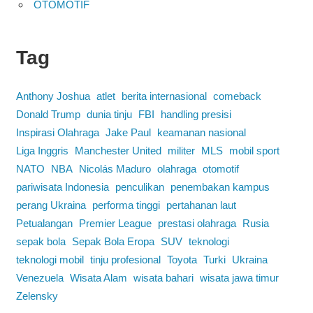
OTOMOTIF
Tag
Anthony Joshua
atlet
berita internasional
comeback
Donald Trump
dunia tinju
FBI
handling presisi
Inspirasi Olahraga
Jake Paul
keamanan nasional
Liga Inggris
Manchester United
militer
MLS
mobil sport
NATO
NBA
Nicolás Maduro
olahraga
otomotif
pariwisata Indonesia
penculikan
penembakan kampus
perang Ukraina
performa tinggi
pertahanan laut
Petualangan
Premier League
prestasi olahraga
Rusia
sepak bola
Sepak Bola Eropa
SUV
teknologi
teknologi mobil
tinju profesional
Toyota
Turki
Ukraina
Venezuela
Wisata Alam
wisata bahari
wisata jawa timur
Zelensky