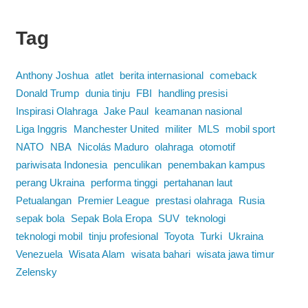
Tag
Anthony Joshua
atlet
berita internasional
comeback
Donald Trump
dunia tinju
FBI
handling presisi
Inspirasi Olahraga
Jake Paul
keamanan nasional
Liga Inggris
Manchester United
militer
MLS
mobil sport
NATO
NBA
Nicolás Maduro
olahraga
otomotif
pariwisata Indonesia
penculikan
penembakan kampus
perang Ukraina
performa tinggi
pertahanan laut
Petualangan
Premier League
prestasi olahraga
Rusia
sepak bola
Sepak Bola Eropa
SUV
teknologi
teknologi mobil
tinju profesional
Toyota
Turki
Ukraina
Venezuela
Wisata Alam
wisata bahari
wisata jawa timur
Zelensky