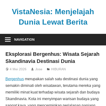
Skip
to
VistaNesia: Menjelajah
content
Dunia Lewat Berita
Informasi
nasional
NAVIGATION
dan
global
Eksplorasi Bergenhus: Wisata Sejarah
dalam
Skandinavia Destinasi Dunia
satu
platform
4 Mei 2026
Jose
HIBURAN
informatif
Bergenhus
merupakan salah satu destinasi dunia yang
semakin diminati oleh wisatawan, terutama mereka yang
memiliki minat kuat terhadap wisata sejarah dan budaya
Skandinavia. Kota ini menyimpan warisan budaya yang
sangat kaya, yang mencerminkan perjalanan panjang