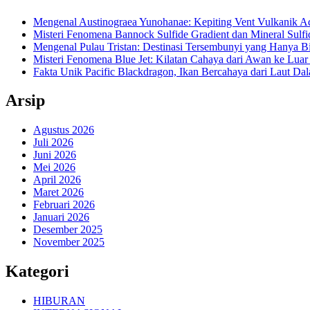
Mengenal Austinograea Yunohanae: Kepiting Vent Vulkanik Ad
Misteri Fenomena Bannock Sulfide Gradient dan Mineral Sulfi
Mengenal Pulau Tristan: Destinasi Tersembunyi yang Hanya B
Misteri Fenomena Blue Jet: Kilatan Cahaya dari Awan ke Lua
Fakta Unik Pacific Blackdragon, Ikan Bercahaya dari Laut Da
Arsip
Agustus 2026
Juli 2026
Juni 2026
Mei 2026
April 2026
Maret 2026
Februari 2026
Januari 2026
Desember 2025
November 2025
Kategori
HIBURAN