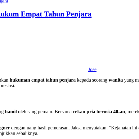
hukum Empat Tahun Penjara
Jose
uhkan
hukuman empat tahun penjara
kepada seorang
wanita
yang m
restasi.
ang
hamil
oleh sang pemain. Bersama
rekan pria berusia 40-an
, mere
igner
dengan uang hasil pemerasan. Jaksa menyatakan, “Kejahatan ini
njukkan sebaliknya.