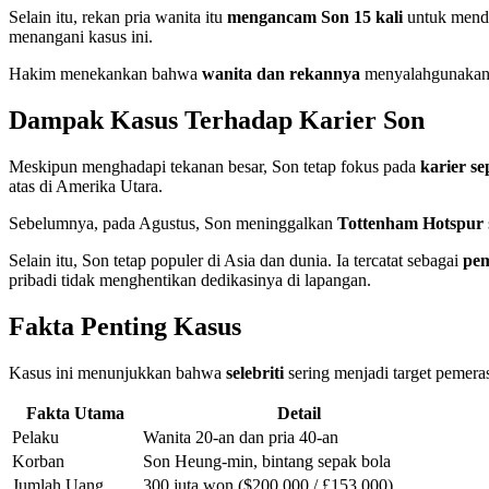
Selain itu, rekan pria wanita itu
mengancam Son 15 kali
untuk menda
menangani kasus ini.
Hakim menekankan bahwa
wanita dan rekannya
menyalahgunaka
Dampak Kasus Terhadap Karier Son
Meskipun menghadapi tekanan besar, Son tetap fokus pada
karier s
atas di Amerika Utara.
Sebelumnya, pada Agustus, Son meninggalkan
Tottenham Hotspur
Selain itu, Son tetap populer di Asia dan dunia. Ia tercatat sebagai
pem
pribadi tidak menghentikan dedikasinya di lapangan.
Fakta Penting Kasus
Kasus ini menunjukkan bahwa
selebriti
sering menjadi target pemeras
Fakta Utama
Detail
Pelaku
Wanita 20-an dan pria 40-an
Korban
Son Heung-min, bintang sepak bola
Jumlah Uang
300 juta won ($200.000 / £153.000)