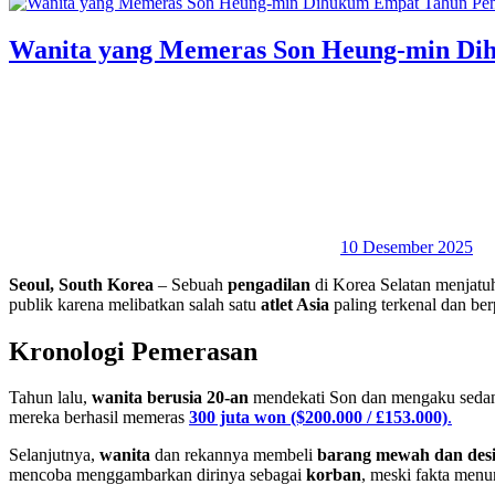
Wanita yang Memeras Son Heung-min Di
10 Desember 2025
Seoul, South Korea
– Sebuah
pengadilan
di Korea Selatan menjat
publik karena melibatkan salah satu
atlet Asia
paling terkenal dan berp
Kronologi Pemerasan
Tahun lalu,
wanita berusia 20-an
mendekati Son dan mengaku sed
mereka berhasil memeras
300 juta won ($200.000 / £153.000)
.
Selanjutnya,
wanita
dan rekannya membeli
barang mewah dan des
mencoba menggambarkan dirinya sebagai
korban
, meski fakta menu