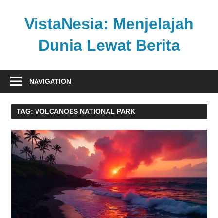
Skip
to
VistaNesia: Menjelajah
content
Dunia Lewat Berita
Informasi
nasional
NAVIGATION
dan
global
TAG:
VOLCANOES NATIONAL PARK
dalam
satu
platform
informatif