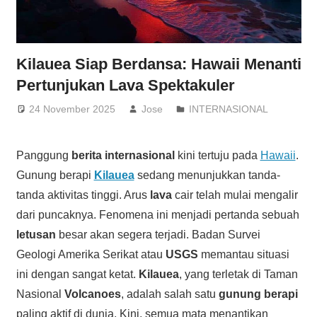
Kilauea Siap Berdansa: Hawaii Menanti
Pertunjukan Lava Spektakuler
24 November 2025
Jose
INTERNASIONAL
Panggung
berita internasional
kini tertuju pada
Hawaii
.
Gunung berapi
Kilauea
sedang menunjukkan tanda-
tanda aktivitas tinggi. Arus
lava
cair telah mulai mengalir
dari puncaknya. Fenomena ini menjadi pertanda sebuah
letusan
besar akan segera terjadi. Badan Survei
Geologi Amerika Serikat atau
USGS
memantau situasi
ini dengan sangat ketat.
Kilauea
, yang terletak di Taman
Nasional
Volcanoes
, adalah salah satu
gunung berapi
paling aktif di dunia. Kini, semua mata menantikan