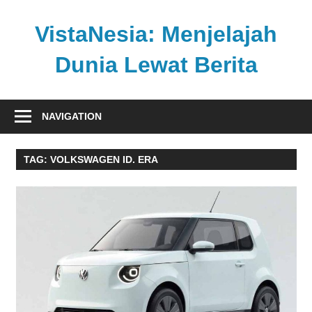
Skip
to
VistaNesia: Menjelajah
content
Dunia Lewat Berita
Informasi
nasional
NAVIGATION
dan
global
TAG:
VOLKSWAGEN ID. ERA
dalam
satu
platform
informatif