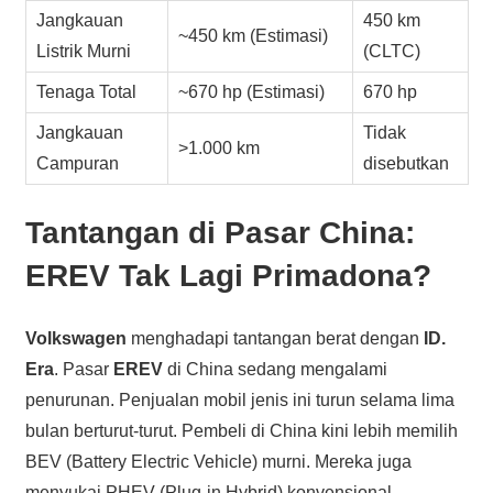
Jangkauan
450 km
~450 km (Estimasi)
Listrik Murni
(CLTC)
Tenaga Total
~670 hp (Estimasi)
670 hp
Jangkauan
Tidak
>1.000 km
Campuran
disebutkan
Tantangan di
Pasar China
:
EREV
Tak Lagi Primadona?
Volkswagen
menghadapi tantangan berat dengan
ID.
Era
. Pasar
EREV
di China sedang mengalami
penurunan. Penjualan mobil jenis ini turun selama lima
bulan berturut-turut. Pembeli di China kini lebih memilih
BEV (Battery Electric Vehicle) murni. Mereka juga
menyukai PHEV (Plug-in Hybrid) konvensional.