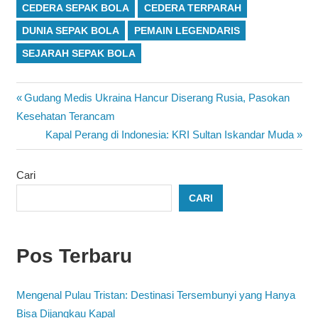
CEDERA SEPAK BOLA
CEDERA TERPARAH
DUNIA SEPAK BOLA
PEMAIN LEGENDARIS
SEJARAH SEPAK BOLA
Navigasi
Previous
Gudang Medis Ukraina Hancur Diserang Rusia, Pasokan
Post:
Kesehatan Terancam
pos
Next
Kapal Perang di Indonesia: KRI Sultan Iskandar Muda
Post:
Cari
CARI
Pos Terbaru
Mengenal Pulau Tristan: Destinasi Tersembunyi yang Hanya
Bisa Dijangkau Kapal