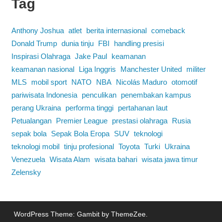
Tag
Anthony Joshua
atlet
berita internasional
comeback
Donald Trump
dunia tinju
FBI
handling presisi
Inspirasi Olahraga
Jake Paul
keamanan
keamanan nasional
Liga Inggris
Manchester United
militer
MLS
mobil sport
NATO
NBA
Nicolás Maduro
otomotif
pariwisata Indonesia
penculikan
penembakan kampus
perang Ukraina
performa tinggi
pertahanan laut
Petualangan
Premier League
prestasi olahraga
Rusia
sepak bola
Sepak Bola Eropa
SUV
teknologi
teknologi mobil
tinju profesional
Toyota
Turki
Ukraina
Venezuela
Wisata Alam
wisata bahari
wisata jawa timur
Zelensky
WordPress Theme: Gambit by ThemeZee.