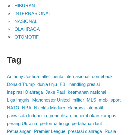
HIBURAN
INTERNASIONAL
NASIONAL
OLAHRAGA
OTOMOTIF
Tag
Anthony Joshua
atlet
berita internasional
comeback
Donald Trump
dunia tinju
FBI
handling presisi
Inspirasi Olahraga
Jake Paul
keamanan nasional
Liga Inggris
Manchester United
militer
MLS
mobil sport
NATO
NBA
Nicolás Maduro
olahraga
otomotif
pariwisata Indonesia
penculikan
penembakan kampus
perang Ukraina
performa tinggi
pertahanan laut
Petualangan
Premier League
prestasi olahraga
Rusia