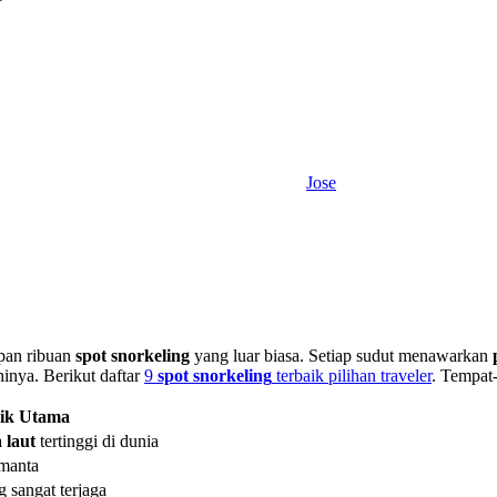
Jose
pan ribuan
spot snorkeling
yang luar biasa. Setiap sudut menawarkan
hinya. Berikut daftar
9
spot snorkeling
terbaik pilihan traveler
. Tempat
ik Utama
 laut
tertinggi di dunia
 manta
 sangat terjaga