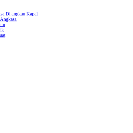
isa Dijangkau Kapal
r Angkasa
lam
ik
uat