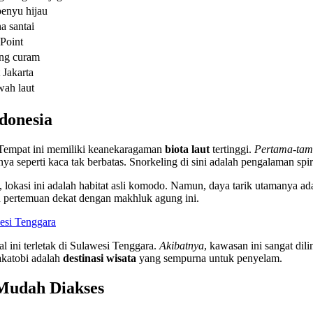
enyu hijau
a santai
Point
ang curam
 Jakarta
wah laut
donesia
 Tempat ini memiliki keanekaragaman
biota laut
tertinggi.
Pertama-ta
rnya seperti kaca tak berbatas. Snorkeling di sini adalah pengalaman spir
, lokasi ini adalah habitat asli komodo. Namun, daya tarik utamanya a
an pertemuan dekat dengan makhluk agung ini.
esi Tenggara
l ini terletak di Sulawesi Tenggara.
Akibatnya
, kawasan ini sangat dil
akatobi adalah
destinasi wisata
yang sempurna untuk penyelam.
Mudah Diakses