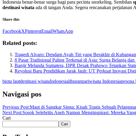
Indonesia benar-benar surga bagi para pecinta snorkeling. Sembilan
s
destinasi wisata
ada di tangan Anda. Segera rencanakan perjalanan A
Share this
Facebook
X
Pinterest
Email
WhatsApp
Related posts:
Tragedi Alvaro: Dendam Ayah Tiri yang Berakhir di Kubanga
8 Pasar Tradisional Paling Terkenal di Asia: Surga Belanja dan
Banjir Melanda Sumatera, DPR Desak Prabowo Tetapkan Stat
Revolusi Baru Pendidikan Jarak Jauh: UT Perkuat Inovasi Dig
biota laut
destinasi wisata
Indonesia
liburan
pariwisata Indonesia
pesona 
Navigasi pos
Previous Post:
Maut di Sangkar Singa: Kisah Tragis Sebuah Pelangga
Next Post:
Sosok Selebritis Aneh Namun Menginspirasi: Mereka Yang
Cari
Cari