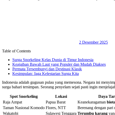
2 Desember 2025
Table of Contents
Surga Snorkeling Kelas Dunia di Timur Indonesia
Keajaiban Bawah Laut yang Populer dan Mudah Diakses
Permata Tersembunyi dan Destinasi Klasik
Kesimpulan: Jaga Kelestarian Surga Kita
Indonesia adalah gugusan pulau yang memesona. Negara ini menyim
surga bahari tersimpan. Seorang penyelam sejati pasti ingin menjelaja
Spot Snorkeling
Lokasi
Daya Tar
Raja Ampat
Papua Barat
Keanekaragaman
biota
Taman Nasional Komodo
Flores, NTT
Berenang dengan pari
Wakatobi
Sulawesi Tenggara
Terumbu karang
yang