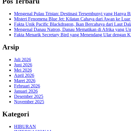
Pos Terbaru
Mengenal Pulau Tristan: Destinasi Tersembunyi yang Hanya B
Misteri Fenomena Blue Jet: Kilatan Cahaya dari Awan ke Lua
Fakta Unik Pacific Blackdragon, Ikan Bercahaya dari Laut Da
Mengenal Danau Natron, Danau Mematikan di Afrika yang Un
Fakta Menarik Secretary Bird yang Menendang Ular dengan K
Arsip
Juli 2026
Juni 2026
Mei 2026
April 2026
Maret 2026
Februari 2026
Januari 2026
Desember 2025
November 2025
Kategori
HIBURAN