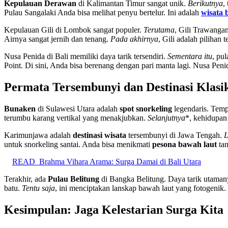
Kepulauan Derawan
di Kalimantan Timur sangat unik.
Berikutnya
,
Pulau Sangalaki Anda bisa melihat penyu bertelur. Ini adalah
wisata 
Kepulauan Gili di Lombok sangat populer.
Terutama
, Gili Trawanga
Airnya sangat jernih dan tenang.
Pada akhirnya
, Gili adalah pilihan t
Nusa Penida di Bali memiliki daya tarik tersendiri.
Sementara itu
, pu
Point. Di sini, Anda bisa berenang dengan pari manta lagi. Nusa Pen
Permata Tersembunyi dan Destinasi Klasi
Bunaken
di Sulawesi Utara adalah
spot snorkeling
legendaris. Temp
terumbu karang vertikal yang menakjubkan.
Selanjutnya
*, kehidupan
Karimunjawa adalah
destinasi wisata
tersembunyi di Jawa Tengah.
L
untuk snorkeling santai. Anda bisa menikmati
pesona bawah laut
tan
READ
Brahma Vihara Arama: Surga Damai di Bali Utara
Terakhir, ada
Pulau Belitung
di Bangka Belitung. Daya tarik utamany
batu.
Tentu saja
, ini menciptakan lanskap bawah laut yang fotogenik.
Kesimpulan: Jaga Kelestarian Surga Kita