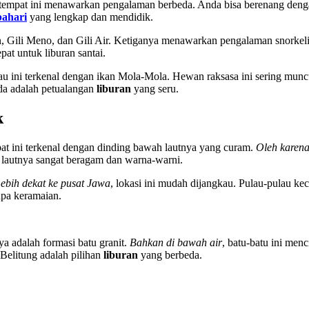
 tempat ini menawarkan pengalaman berbeda. Anda bisa berenang den
bahari
yang lengkap dan mendidik.
n, Gili Meno, dan Gili Air. Ketiganya menawarkan pengalaman snorke
epat untuk liburan santai.
lau ini terkenal dengan ikan Mola-Mola. Hewan raksasa ini sering munc
ida adalah petualangan
liburan
yang seru.
k
at ini terkenal dengan dinding bawah lautnya yang curam.
Oleh karena
 lautnya sangat beragam dan warna-warni.
ebih dekat ke pusat Jawa
, lokasi ini mudah dijangkau. Pulau-pulau ke
pa keramaian.
a adalah formasi batu granit.
Bahkan di bawah air
, batu-batu ini me
 Belitung adalah pilihan
liburan
yang berbeda.