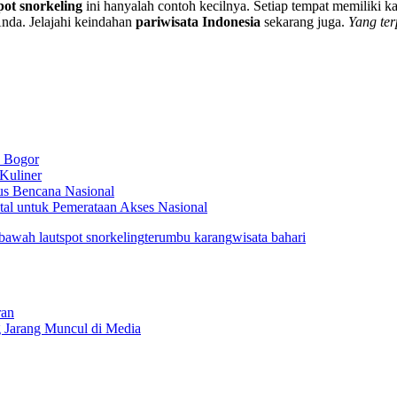
pot snorkeling
ini hanyalah contoh kecilnya. Setiap tempat memiliki k
nda. Jelajahi keindahan
pariwisata Indonesia
sekarang juga.
Yang ter
n Bogor
 Kuliner
us Bencana Nasional
ital untuk Pemerataan Akses Nasional
bawah laut
spot snorkeling
terumbu karang
wisata bahari
ran
 Jarang Muncul di Media