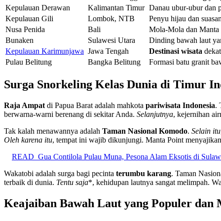
Kepulauan Derawan
Kalimantan Timur
Danau ubur-ubur dan p
Kepulauan Gili
Lombok, NTB
Penyu hijau dan suasan
Nusa Penida
Bali
Mola-Mola dan Manta 
Bunaken
Sulawesi Utara
Dinding bawah laut y
Kepulauan Karimunjawa
Jawa Tengah
Destinasi wisata
dekat
Pulau Belitung
Bangka Belitung
Formasi batu granit ba
Surga Snorkeling Kelas Dunia di Timur In
Raja Ampat
di Papua Barat adalah mahkota
pariwisata Indonesia
.
berwarna-warni berenang di sekitar Anda.
Selanjutnya
, kejernihan ai
Tak kalah menawannya adalah
Taman Nasional Komodo
.
Selain itu
Oleh karena itu
, tempat ini wajib dikunjungi. Manta Point menyajik
READ
Gua Contilola Pulau Muna, Pesona Alam Eksotis di Sulaw
Wakatobi adalah surga bagi pecinta
terumbu karang
. Taman Nasiona
terbaik di dunia.
Tentu saja
*, kehidupan lautnya sangat melimpah. W
Keajaiban Bawah Laut yang Populer dan 