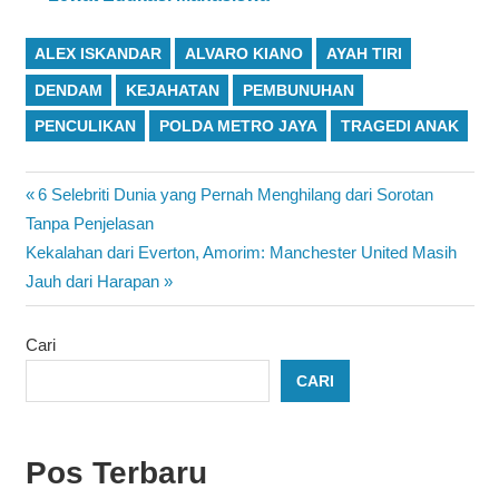
ALEX ISKANDAR
ALVARO KIANO
AYAH TIRI
DENDAM
KEJAHATAN
PEMBUNUHAN
PENCULIKAN
POLDA METRO JAYA
TRAGEDI ANAK
Navigasi
Previous
6 Selebriti Dunia yang Pernah Menghilang dari Sorotan
Post:
Tanpa Penjelasan
pos
Next
Kekalahan dari Everton, Amorim: Manchester United Masih
Post:
Jauh dari Harapan
Cari
CARI
Pos Terbaru