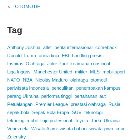
OTOMOTIF
Tag
Anthony Joshua
atlet
berita internasional
comeback
Donald Trump
dunia tinju
FBI
handling presisi
Inspirasi Olahraga
Jake Paul
keamanan nasional
Liga Inggris
Manchester United
militer
MLS
mobil sport
NATO
NBA
Nicolás Maduro
olahraga
otomotif
pariwisata Indonesia
penculikan
penembakan kampus
perang Ukraina
performa tinggi
pertahanan laut
Petualangan
Premier League
prestasi olahraga
Rusia
sepak bola
Sepak Bola Eropa
SUV
teknologi
teknologi mobil
tinju profesional
Toyota
Turki
Ukraina
Venezuela
Wisata Alam
wisata bahari
wisata jawa timur
Zelensky