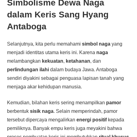
Simbolisme Dewa Naga
dalam Keris Sang Hyang
Antaboga
Selanjutnya, kita perlu memahami
simbol naga
yang
menjadi identitas utama keris ini. Karena
naga
melambangkan
kekuatan
,
ketahanan
, dan
perlindungan ilahi
dalam budaya Jawa. Antaboga
sendiri diyakini sebagai penguasa lapisan tanah yang
menjaga akar kehidupan manusia.
Kemudian, bilahan keris sering menampilkan
pamor
berbentuk
sisik naga
. Selain memperindah, pamor
tersebut dipercaya mengalirkan
energi positif
kepada
pemiliknya. Banyak empu keris juga meyakini bahwa
proses pembuatan keris ini membutuhkan
ritual khusus
.