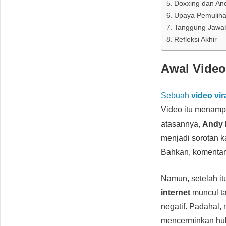
Doxxing dan An
Upaya Pemuliha
Tanggung Jawab
Refleksi Akhir
Awal Video
Sebuah
video vir
Video itu menamp
atasannya,
Andy 
menjadi sorotan k
Bahkan, komentar
Namun, setelah itu
internet
muncul ta
negatif. Padahal,
mencerminkan hub