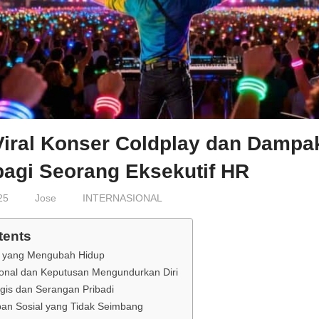
Viral Konser Coldplay dan Dampa
bagi Seorang Eksekutif HR
25
Jose
INTERNASIONAL
tents
al yang Mengubah Hidup
onal dan Keputusan Mengundurkan Diri
gis dan Serangan Pribadi
an Sosial yang Tidak Seimbang