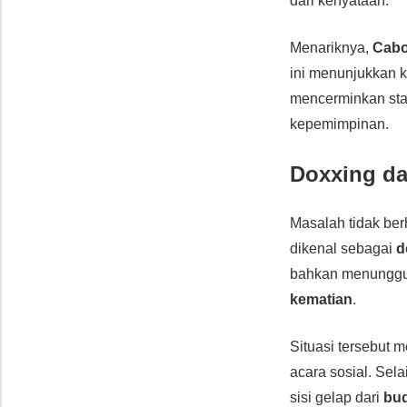
dari kenyataan.
Menariknya,
Cabo
ini menunjukkan 
mencerminkan stan
kepemimpinan.
Doxxing d
Masalah tidak ber
dikenal sebagai
d
bahkan menunggu 
kematian
.
Situasi tersebut 
acara sosial. Sel
sisi gelap dari
bud