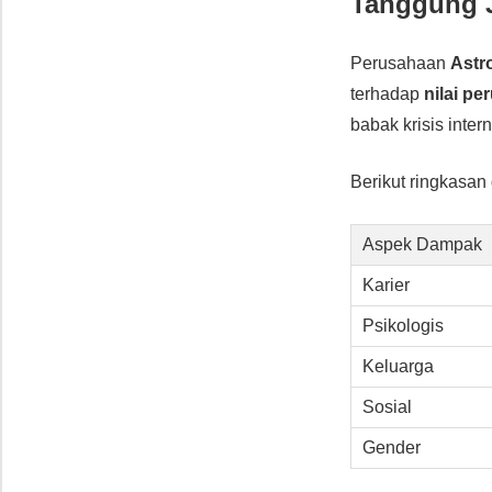
Tanggung J
Perusahaan
Astr
terhadap
nilai p
babak krisis intern
Berikut ringkasan 
Aspek Dampak
Karier
Psikologis
Keluarga
Sosial
Gender