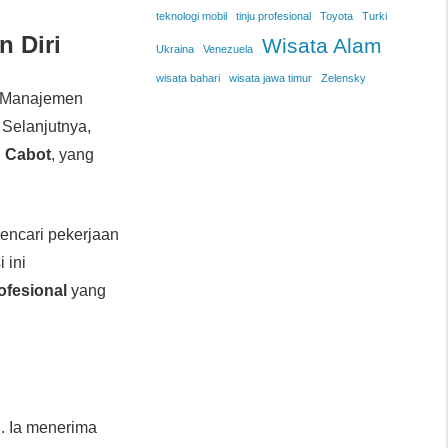
teknologi mobil
tinju profesional
Toyota
Turki
 Diri
Wisata Alam
Ukraina
Venezuela
wisata bahari
wisata jawa timur
Zelensky
. Manajemen
 Selanjutnya,
n Cabot
, yang
mencari pekerjaan
i ini
rofesional
yang
n
. Ia menerima