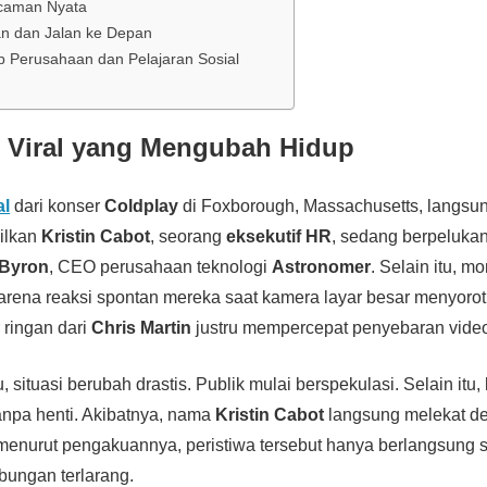
caman Nyata
n dan Jalan ke Depan
 Perusahaan dan Pelajaran Sosial
 Viral yang Mengubah Hidup
al
dari konser
Coldplay
di Foxborough, Massachusetts, langsu
ilkan
Kristin Cabot
, seorang
eksekutif HR
, sedang berpeluka
Byron
, CEO perusahaan teknologi
Astronomer
. Selain itu, m
arena reaksi spontan mereka saat kamera layar besar menyorot
 ringan dari
Chris Martin
justru mempercepat penyebaran video
, situasi berubah drastis. Publik mulai berspekulasi. Selain itu
npa henti. Akibatnya, nama
Kristin Cabot
langsung melekat d
 menurut pengakuannya, peristiwa tersebut hanya berlangsung s
ungan terlarang.