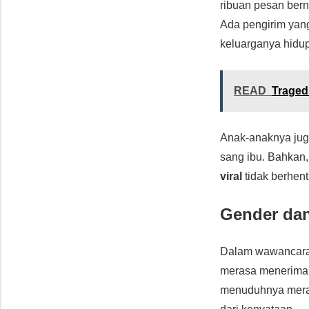
ribuan pesan ber
Ada pengirim yang
keluarganya hidup
READ
Traged
Anak-anaknya jug
sang ibu. Bahkan,
viral
tidak berhent
Gender dan
Dalam wawancara
merasa menerim
menuduhnya meraih