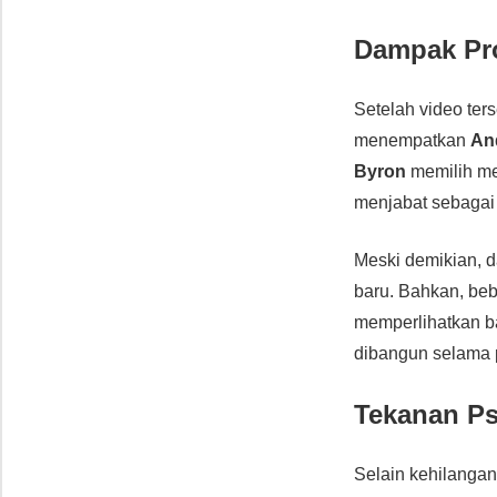
Dampak Pro
Setelah video ter
menempatkan
An
Byron
memilih me
menjabat sebaga
Meski demikian, 
baru. Bahkan, be
memperlihatkan 
dibangun selama 
Tekanan Ps
Selain kehilangan