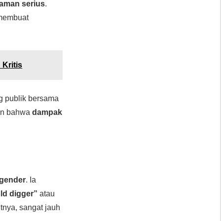
aman serius
.
 membuat
Kritis
g publik bersama
kan bahwa
dampak
gender
. Ia
ld digger”
atau
tnya, sangat jauh