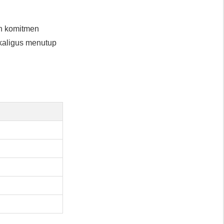
l
an komitmen
ekaligus menutup