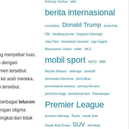
Anthony Joshua
atlet
berita internasional
Donald Trump
comeback
dunia tinju
FBI
handling presisi
Inspirasi Olahraga
Jake Paul
keamanan nasional
Liga Inggris
Manchester United
militer
MLS
ng menyebar luas.
mobil sport
NATO
NBA
n dengan
omen tersebut
Nicolás Maduro
olahraga
otomotif
 ke arah mereka.
pariwisata Indonesia
penculikan
 tersebut.
penembakan kampus
perang Ukraina
performa tinggi
pertahanan laut
Petualangan
, berbagai
lelucon
Premier League
engan stigma
prestasi olahraga
Rusia
sepak bola
ingkat dan tidak
SUV
Sepak Bola Eropa
teknologi