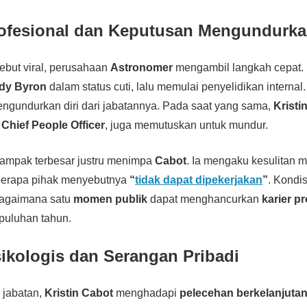
fesional dan Keputusan Mengundurkan
sebut viral, perusahaan
Astronomer
mengambil langkah cepat
dy Byron
dalam status cuti, lalu memulai penyelidikan internal.
ngundurkan diri dari jabatannya. Pada saat yang sama,
Kristi
i
Chief People Officer
, juga memutuskan untuk mundur.
dampak terbesar justru menimpa
Cabot
. Ia mengaku kesulitan 
berapa pihak menyebutnya
“
tidak dapat dipekerjakan
”
. Kondis
bagaimana satu
momen publik
dapat menghancurkan
karier p
puluhan tahun.
ikologis dan Serangan Pribadi
 jabatan,
Kristin Cabot
menghadapi
pelecehan berkelanjuta