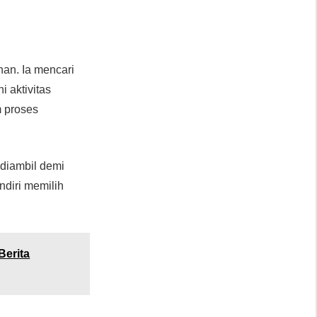
an. Ia mencari
i aktivitas
m proses
 diambil demi
ndiri memilih
Berita