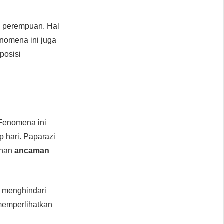
a perempuan. Hal
enomena ini juga
posisi
 Fenomena ini
p hari. Paparazi
uhan
ancaman
a menghindari
 memperlihatkan