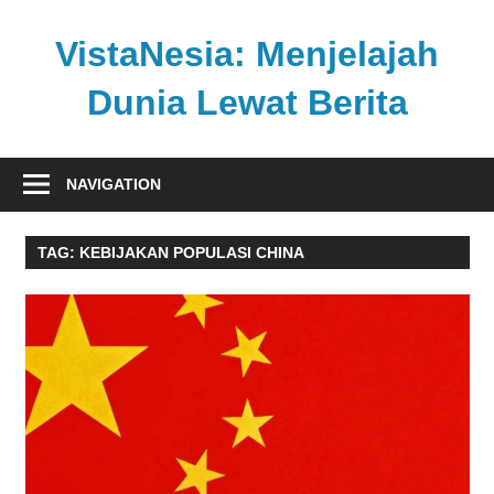
Skip
to
VistaNesia: Menjelajah
content
Dunia Lewat Berita
Informasi
nasional
NAVIGATION
dan
global
TAG:
KEBIJAKAN POPULASI CHINA
dalam
satu
platform
informatif