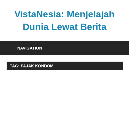
Skip
to
VistaNesia: Menjelajah
content
Dunia Lewat Berita
Informasi
nasional
NAVIGATION
dan
global
TAG:
PAJAK KONDOM
dalam
satu
platform
informatif