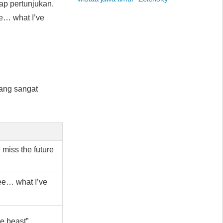
ap pertunjukan.
e… what I’ve
yang sangat
 miss the future
see… what I’ve
he beast”