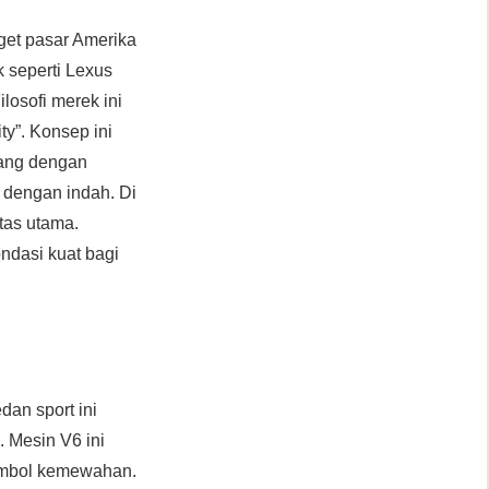
et pasar Amerika
 seperti Lexus
losofi merek ini
y”. Konsep ini
cang dengan
r dengan indah. Di
tas utama.
ondasi kuat bagi
edan sport ini
. Mesin V6 ini
simbol kemewahan.