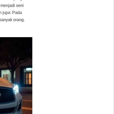
 menjadi seni
n jujur. Pada
 banyak orang.