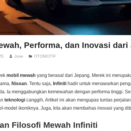
 Mewah, Performa, dan Inovasi dar
25
Jose
OTOMOTIF
rek
mobil mewah
yang berasal dari Jepang. Merek ini merupak
rnama,
Nissan
. Tentu saja,
Infiniti
hadir untuk menawarkan pen
a. Ia menggabungkan kemewahan dengan performa tinggi. Selai
gan
teknologi
canggih. Artikel ini akan mengupas tuntas perjalan
el-model ikoniknya. Juga, kita akan membahas inovasi yang d
an Filosofi Mewah Infiniti