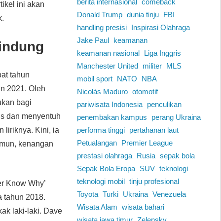
berita internasional
comeback
tikel ini akan
Donald Trump
dunia tinju
FBI
k.
handling presisi
Inspirasi Olahraga
Jake Paul
keamanan
lindung
keamanan nasional
Liga Inggris
Manchester United
militer
MLS
at tahun
mobil sport
NATO
NBA
n 2021. Oleh
Nicolás Maduro
otomotif
lukan bagi
pariwisata Indonesia
penculikan
lus dan menyentuh
penembakan kampus
perang Ukraina
liriknya. Kini, ia
performa tinggi
pertahanan laut
Petualangan
Premier League
amun, kenangan
prestasi olahraga
Rusia
sepak bola
Sepak Bola Eropa
SUV
teknologi
teknologi mobil
tinju profesional
ver Know Why’
Toyota
Turki
Ukraina
Venezuela
a tahun 2018.
Wisata Alam
wisata bahari
k laki-laki. Dave
wisata jawa timur
Zelensky