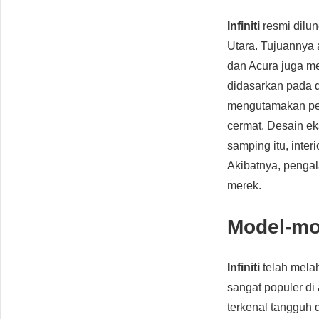
Infiniti
resmi dilu
Utara. Tujuannya
dan Acura juga me
didasarkan pada d
mengutamakan pen
cermat. Desain ek
samping itu, inte
Akibatnya, pengala
merek.
Model-mod
Infiniti
telah mela
sangat populer di
terkenal tangguh d