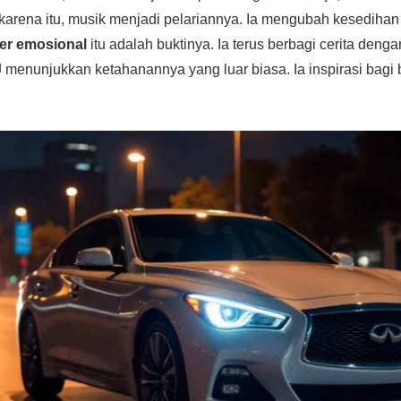
h karena itu, musik menjadi pelariannya. Ia mengubah kesedihan
er emosional
itu adalah buktinya. Ia terus berbagi cerita denga
J
menunjukkan ketahanannya yang luar biasa. Ia inspirasi bagi