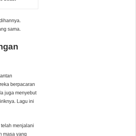
edihannya.
ang sama.
angan
mantan
reka berpacaran
 Ia juga menyebut
iriknya. Lagu ini
a telah menjalani
lah masa yang