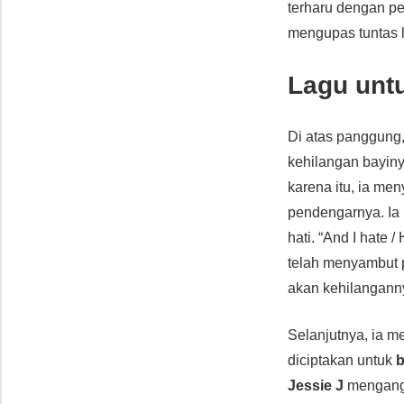
terharu dengan p
mengupas tuntas la
Lagu unt
Di atas panggung
kehilangan bayin
karena itu, ia men
pendengarnya. Ia 
hati. “And I hate 
telah menyambut 
akan kehilanganny
Selanjutnya, ia m
diciptakan untuk
Jessie J
mengangg