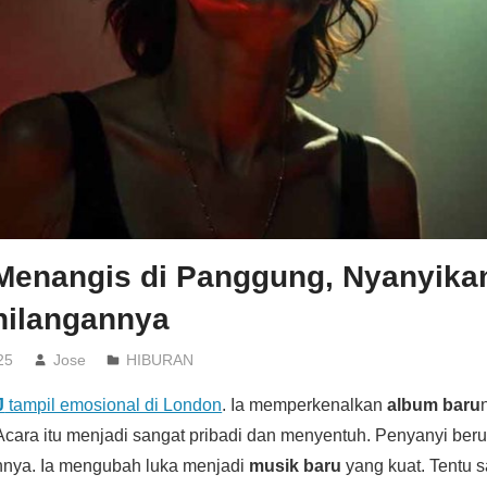
 Menangis di Panggung, Nyanyika
hilangannya
25
Jose
HIBURAN
J
tampil emosional di London
. Ia memperkenalkan
album baru
cara itu menjadi sangat pribadi dan menyentuh. Penyanyi berus
nnya. Ia mengubah luka menjadi
musik baru
yang kuat. Tentu s