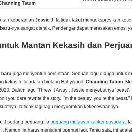
Channing Tatum
ukkan keberanian
Jessie J
. Ia tidak takut mengekspresikan kes
 baru
-nya sangat otentik. Pendengar dapat merasakan emosi y
 untuk Mantan Kekasih dan Perju
 baru
juga menyentuh percintaan. Sebuah lagu diduga untuk 
n kekasih itu adalah bintang Hollywood,
Channing Tatum
. Me
2020. Dalam lagu ‘Threw It Away’, Jessie menyebutnya ‘beast’.
’t you dare rewrite the story. I’m the beauty, you’re the beast,” l
kuatnya. Ia tidak lagi ragu menyuarakan kekecewaannya.
e J
sedang berjuang. Ia
berjuang melawan kanker payudara
. I
i. Namun, ia harus menjalani operasi lagi. Tentu saja, ini ada