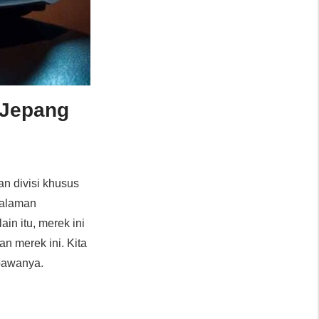
i Jepang
an divisi khusus
galaman
n itu, merek ini
an merek ini. Kita
ibawanya.