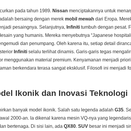
ncurkan pada tahun 1989.
Nissan
menciptakannya untuk menarg
 adalah bersaing dengan merek
mobil mewah
dari Eropa. Merek
njadi pesaingnya. Selanjutnya,
Infiniti
tumbuh dengan pesat. Fi
esain yang humanis. Mereka menyebutnya “Japanese hospitalit
gemudi dan penumpang. Oleh karena itu, setiap detail diran
sterior
Infiniti
selalu terlihat dinamis. Garis-garis tegas mengali
rior menggunakan material premium. Kenyamanan menjadi priori
man berkendara terasa sangat eksklusif. Filosofi ini menjadi f
el Ikonik dan Inovasi Teknologi
hirkan banyak model ikonik. Salah satu legenda adalah
G35
. S
 awal 2000-an. Ia dikenal karena mesin VQ-nya yang legendaris
an bertenaga. Di sisi lain, ada
QX80
.
SUV
besar ini menjadi 