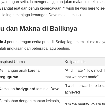
nya dengan setia. Ia mengenang jalan-jalan malam mereka seti
angat erat dan penuh kepercayaan. “I wish he was here to se
a. Ia ingin menjaga kenangan Dave melalui musik.
gu dan Makna di Baliknya
ie J
penuh dengan cerita pribadi. Setiap lagu memiliki makna 
alah ringkasan dari beberapa lagu penting.
Inspirasi Utama
Kutipan Lirik
Kehilangan anak karena
“And I hate / How much I
keguguran
that we never made”
“I wish he was here to 
Kematian
bodyguard
tercinta, Dave
achieved”
Perpisahan dengan mantan kekasih,
“I’m the beauty, you’re t