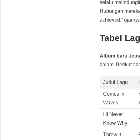
selalu melindungi
Hubungan mereka s
achieved,” ujarny
Tabel La
Album baru
Jess
dalam. Berikut ad
Judul Lagu
Comes In
Waves
I’ll Never
Know Why
Threw It