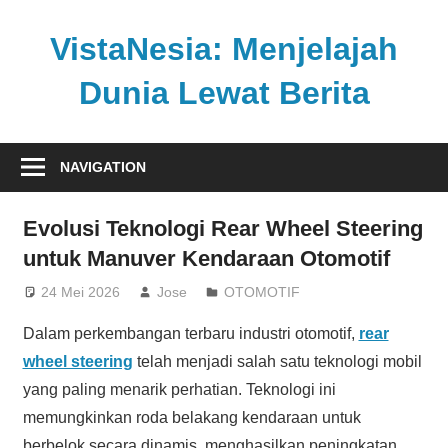
Skip
to
VistaNesia: Menjelajah
content
Dunia Lewat Berita
Informasi
nasional
NAVIGATION
dan
global
Evolusi Teknologi Rear Wheel Steering
dalam
untuk Manuver Kendaraan Otomotif
satu
platform
24 Mei 2026
Jose
OTOMOTIF
informatif
Dalam perkembangan terbaru industri otomotif,
rear
wheel steering
telah menjadi salah satu teknologi mobil
yang paling menarik perhatian. Teknologi ini
memungkinkan roda belakang kendaraan untuk
berbelok secara dinamis, menghasilkan peningkatan