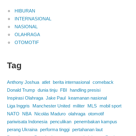
HIBURAN
INTERNASIONAL
NASIONAL
OLAHRAGA
OTOMOTIF
Tag
Anthony Joshua
atlet
berita internasional
comeback
Donald Trump
dunia tinju
FBI
handling presisi
Inspirasi Olahraga
Jake Paul
keamanan nasional
Liga Inggris
Manchester United
militer
MLS
mobil sport
NATO
NBA
Nicolás Maduro
olahraga
otomotif
pariwisata Indonesia
penculikan
penembakan kampus
perang Ukraina
performa tinggi
pertahanan laut