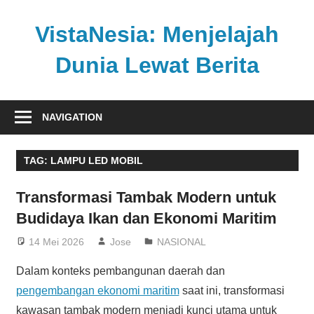
Skip
to
VistaNesia: Menjelajah
content
Dunia Lewat Berita
Informasi
nasional
NAVIGATION
dan
global
TAG:
LAMPU LED MOBIL
dalam
satu
Transformasi Tambak Modern untuk
platform
Budidaya Ikan dan Ekonomi Maritim
informatif
14 Mei 2026
Jose
NASIONAL
Dalam konteks pembangunan daerah dan
pengembangan ekonomi maritim
saat ini, transformasi
kawasan tambak modern menjadi kunci utama untuk