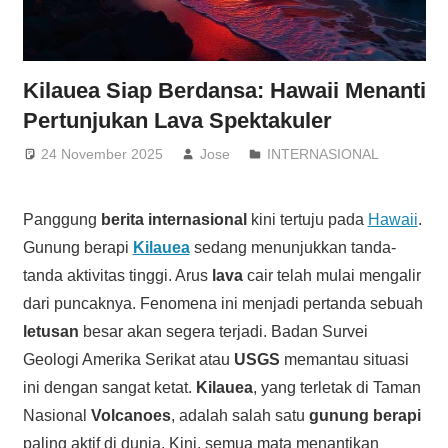
Kilauea Siap Berdansa: Hawaii Menanti
Pertunjukan Lava Spektakuler
24 November 2025
Jose
INTERNASIONAL
Panggung
berita internasional
kini tertuju pada
Hawaii
.
Gunung berapi
Kilauea
sedang menunjukkan tanda-
tanda aktivitas tinggi. Arus
lava
cair telah mulai mengalir
dari puncaknya. Fenomena ini menjadi pertanda sebuah
letusan
besar akan segera terjadi. Badan Survei
Geologi Amerika Serikat atau
USGS
memantau situasi
ini dengan sangat ketat.
Kilauea
, yang terletak di Taman
Nasional
Volcanoes
, adalah salah satu
gunung berapi
paling aktif di dunia. Kini, semua mata menantikan