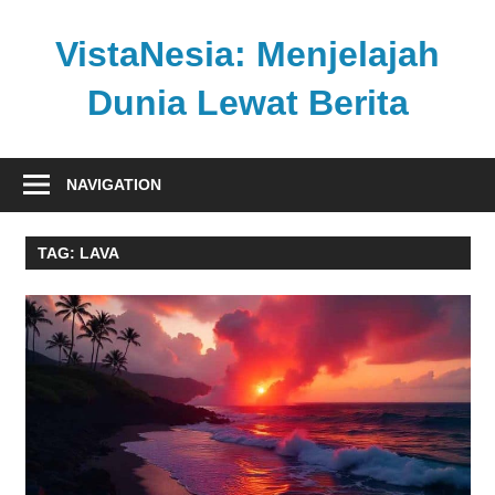
Skip
to
VistaNesia: Menjelajah
content
Dunia Lewat Berita
Informasi
nasional
NAVIGATION
dan
global
TAG:
LAVA
dalam
satu
platform
informatif