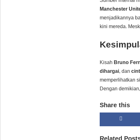
Sumber internal 
Manchester Unit
menjadikannya bag
kini mereda. Mesk
Kesimpula
Kisah
Bruno Fer
dihargai
, dan
cin
memperlihatkan si
Dengan demikian,
Share this
Related Post