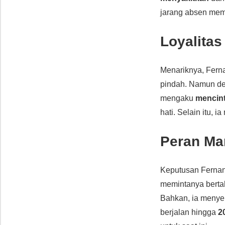
jarang absen memb
Loyalitas
Menariknya, Fern
pindah. Namun dem
mengaku
mencint
hati. Selain itu, i
Peran Ma
Keputusan Fernan
memintanya bertah
Bahkan, ia menyeb
berjalan hingga
2