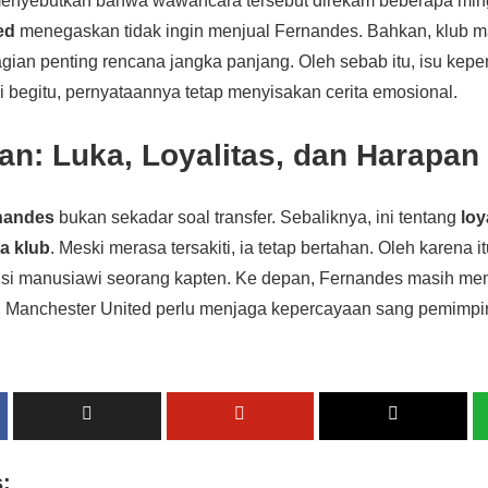
menyebutkan bahwa wawancara tersebut direkam beberapa minggu
ed
menegaskan tidak ingin menjual Fernandes. Bahkan, klub m
ian penting rencana jangka panjang. Oleh sebab itu, isu kep
i begitu, pernyataannya tetap menyisakan cerita emosional.
n: Luka, Loyalitas, dan Harapan
nandes
bukan sekadar soal transfer. Sebaliknya, ini tentang
loy
ta klub
. Meski merasa tersakiti, ia tetap bertahan. Oleh karena it
si manusiawi seorang kapten. Ke depan, Fernandes masih memi
 Manchester United perlu menjaga kepercayaan sang pemimpi
s: