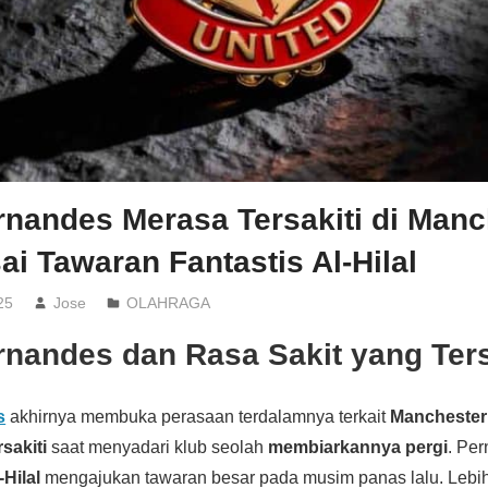
rnandes Merasa Tersakiti di Manc
ai Tawaran Fantastis Al-Hilal
25
Jose
OLAHRAGA
rnandes dan Rasa Sakit yang Te
s
akhirnya membuka perasaan terdalamnya terkait
Manchester
rsakiti
saat menyadari klub seolah
membiarkannya pergi
. Per
-Hilal
mengajukan tawaran besar pada musim panas lalu. Lebih 