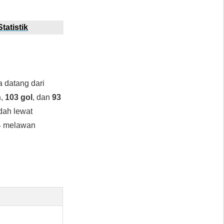
tatistik
a datang dari
n
,
103 gol
, dan
93
ndah lewat
-4 melawan