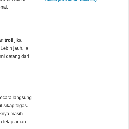
nal.
an
trofi
jika
Lebih jauh, ia
rni datang dari
 secara langsung
 sikap tegas.
aknya masih
a tetap aman