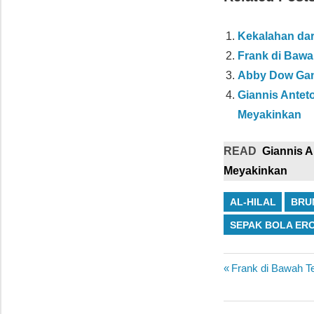
Kekalahan dar
Frank di Bawa
Abby Dow Gan
Giannis Antet
Meyakinkan
READ
Giannis 
Meyakinkan
AL-HILAL
BRU
SEPAK BOLA ER
Navigasi
Previous
Frank di Bawah Te
Post:
pos