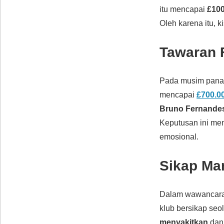
itu mencapai
£100
Oleh karena itu, k
Tawaran F
Pada musim pana
mencapai
£700.0
Bruno Fernande
Keputusan ini men
emosional.
Sikap Ma
Dalam wawancar
klub bersikap seo
menyakitkan
da