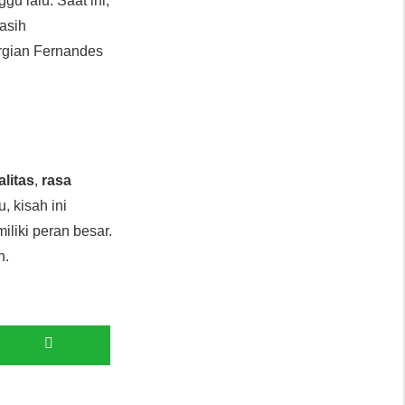
 lalu. Saat ini,
asih
ergian Fernandes
alitas
,
rasa
u, kisah ini
liki peran besar.
n.