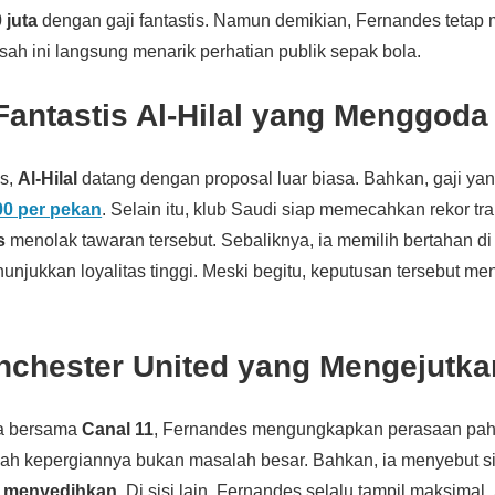
 juta
dengan gaji fantastis. Namun demikian, Fernandes tetap 
isah ini langsung menarik perhatian publik sepak bola.
antastis Al-Hilal yang Menggoda
s,
Al-Hilal
datang dengan proposal luar biasa. Bahkan, gaji ya
00 per pekan
. Selain itu, klub Saudi siap memecahkan rekor tran
s
menolak tawaran tersebut. Sebaliknya, ia memilih bertahan d
unjukkan loyalitas tinggi. Meski begitu, keputusan tersebut m
nchester United yang Mengejutka
a bersama
Canal 11
, Fernandes mengungkapkan perasaan pahi
lah kepergiannya bukan masalah besar. Bahkan, ia menyebut si
n
menyedihkan
. Di sisi lain, Fernandes selalu tampil maksimal. 