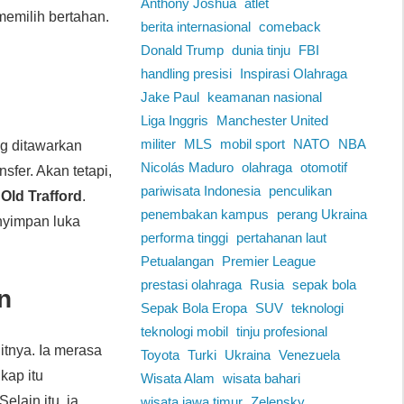
Anthony Joshua
atlet
memilih bertahan.
berita internasional
comeback
Donald Trump
dunia tinju
FBI
handling presisi
Inspirasi Olahraga
Jake Paul
keamanan nasional
Liga Inggris
Manchester United
militer
MLS
mobil sport
NATO
NBA
ng ditawarkan
Nicolás Maduro
olahraga
otomotif
sfer. Akan tetapi,
pariwisata Indonesia
penculikan
i
Old Trafford
.
penembakan kampus
perang Ukraina
enyimpan luka
performa tinggi
pertahanan laut
Petualangan
Premier League
prestasi olahraga
Rusia
sepak bola
n
Sepak Bola Eropa
SUV
teknologi
teknologi mobil
tinju profesional
tnya. Ia merasa
Toyota
Turki
Ukraina
Venezuela
kap itu
Wisata Alam
wisata bahari
Selain itu, ia
wisata jawa timur
Zelensky